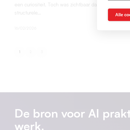
een curiositeit. Toch was zichtbaar dat er een
structurele…
Alle co
16/02/2026
1
2
3
De bron voor AI prakt
werk.