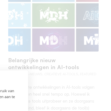
Belangrijke nieuw
ontwikkelingen in AI-tools
AI TOOLS
,
AI-NIEUWS
,
CREATIEVE AI-TOOLS
,
FEATURED
De nieuwste ontwikkelingen in AI-tools volgen
ruik van
elkaar in een heel snel tempo op. Hoewel ik
en aan te
veel van die tools uitprobeer en ze doorgaans
bijzonder vind, bleef ik doorgaans de tool(s)