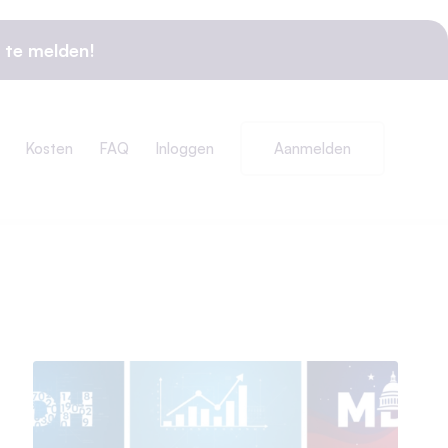
 te melden!
Kosten
FAQ
Inloggen
Aanmelden
U bevindt zich hier:
Home
/
AI-Nieuws