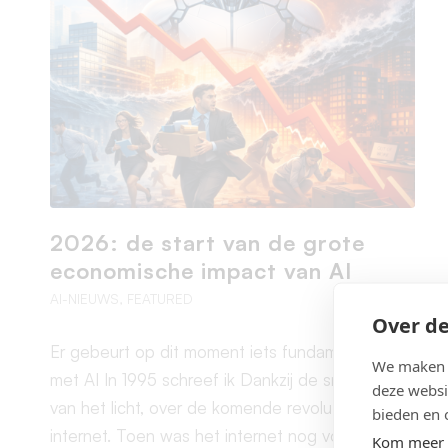
2026: de start van de grote
economische impact van AI
AI-NIEUWS
,
FEATURED
Over de
Er gebeurt op dit moment iets fundamenteels
We maken g
met AI In 1995 schreef ik Dankzij de snelheid
deze websi
van het licht, over de komende revolutie van het
bieden en 
internet. Toen was het internet nog voor velen
Kom meer 