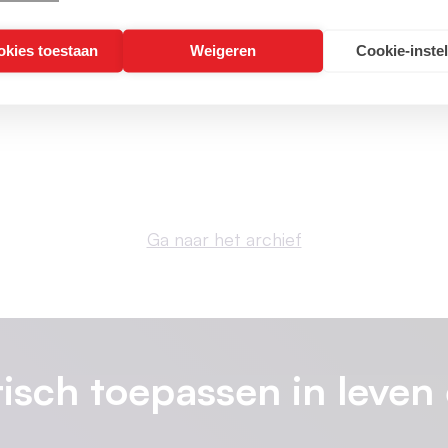
demissionaire regering …
okies toestaan
Weigeren
Cookie-inste
03/01/2026
Ga naar het archief
isch toepassen in leven