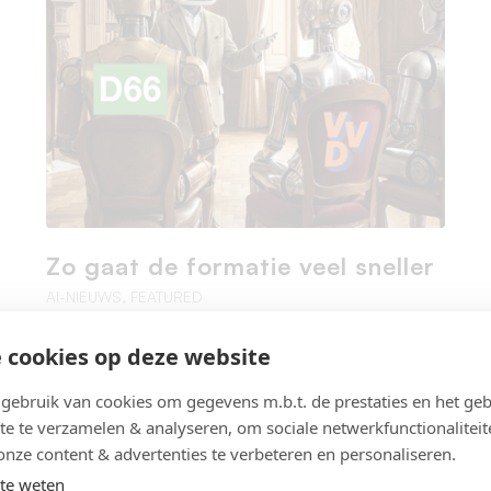
Zo gaat de formatie veel sneller
AI-NIEUWS
,
FEATURED
 cookies op deze website
t Slakkengang In de 56 maanden sinds de
verkiezingen van 2021 hebben we 26 maanden
ebruik van cookies om gegevens m.b.t. de prestaties en het geb
een demissionaire regering gehad. En als we in
te te verzamelen & analyseren, om sociale netwerkfunctionaliteit
maart een nieuwe regering zouden hebben is
onze content & advertenties te verbeteren en personaliseren.
het precies de helft van die 60 maanden een
te weten