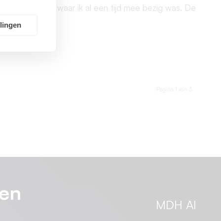
gebruiken, waar ik al een tijd mee bezig was. De
recente…
llingen
03/01/2026
Pagina 1 van 3
 en
MDH AI